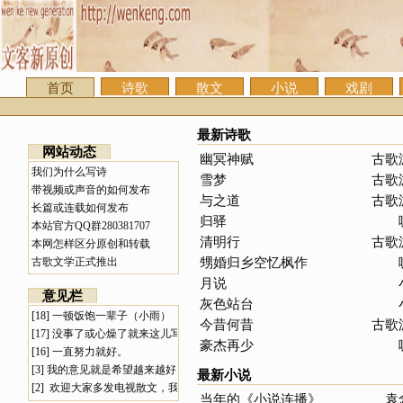
首页
诗歌
散文
小说
戏剧
最新诗歌
网站动态
幽冥神赋
古歌
我们为什么写诗
雪梦
古歌
带视频或声音的如何发布
与之道
古歌
长篇或连载如何发布
归驿
本站官方QQ群280381707
清明行
古歌
本网怎样区分原创和转载
甥婚归乡空忆枫作
古歌文学正式推出
月说
意见栏
灰色站台
[18]
一顿饭饱一辈子（小雨）
今昔何昔
古歌
[17]
没事了或心燥了就来这儿写几句。
豪杰再少
[16]
一直努力就好。
[3]
我的意见就是希望越来越好
最新小说
[2]
欢迎大家多发电视散文，我喜欢！
当年的《小说连播》
袁