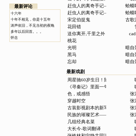
赶虫人的离奇手记——钻井队地下
蛤蟆
最新评论
赶虫人的离奇手记——钻井队地下
蛤蟆
十六年
宋定伯捉鬼
古歌
十年不相见，你是十五年
涛声依旧，不见当初的夜晚
花田错
多年以后回首。。。
送你离开,千里之外
cad
怀念
桃花
光明
暗自
黑马
暗自
忘却
暗自
最新戏剧
周星驰60岁生日！除你，世上再无喜
《寻秦记》里面一句话的引思
色，戒感悟
张
穿越时空
张
古装影视剧本的新写法
张
民族的璀璨艺术——中国民歌
张
几组经典名菜
大长今-歌词翻译
张铁林和宁静共同演绎《吕不韦传