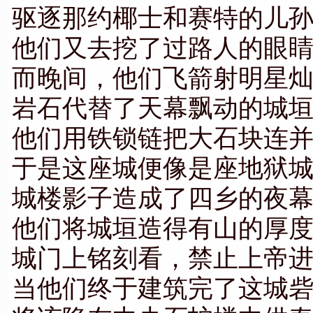
驱逐那约椰士和赛特的儿
他们又去挖了过路人的眼
而晚间，他们飞箭射明星
岩石代替了天幕飘动的城
他们用铁锁链把大石块连
于是这座城便像是座地狱
城楼影子造成了四乡的夜
他们将城垣造得有山的厚
城门上铭刻看，禁止上帝
当他们终于建筑完了这城