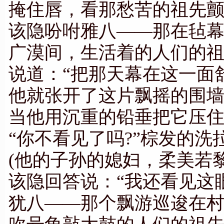
掩住唇，看那愁苦的祖先
该隐吩咐雅八——那在毡
广漠间，生活着的人们的
说道：“把那天幕在这一面
他就张开了这片飘摇的围
当他用沉重的铅垂把它压
“你不看见了吗?”棕发的洗
(他的子孙的媳妇，柔美若黎
该隐回答说：“我还看见这
犹八——那个飘游巡逡在