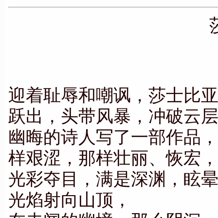
迎着耻辱和嘲讽，莎士比
跃出，头带风暴，冲破云
幽晦的诗人写了一部作品
样艰涩，那样壮丽、恢宏
光彩夺目，满是深渊，眩
光焰射向山顶，