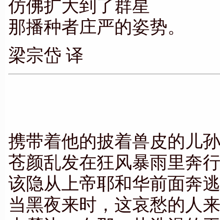
仿佛扩大到了群星
那播种者庄严的姿势。
梁宗岱 译
携带着他的披着兽皮的儿
苍颜乱发在狂风暴雨里奔
该隐从上帝耶和华前面奔
当黑夜来时，这哀愁的人