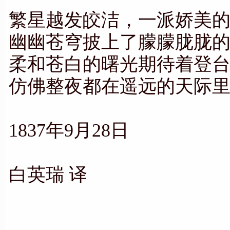
繁星越发皎洁，一派娇美
幽幽苍穹披上了朦朦胧胧
柔和苍白的曙光期待着登
仿佛整夜都在遥远的天际
1837年9月28日
白英瑞 译