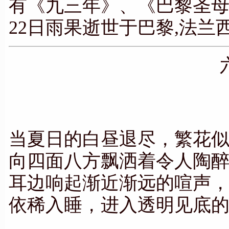
有《九三年》、《巴黎圣母院
22日雨果逝世于巴黎,法兰
当夏日的白昼退尽，繁花
向四面八方飘洒着令人陶
耳边响起渐近渐远的喧声
依稀入睡，进入透明见底