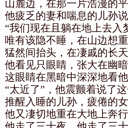
山麓边，在那一片浩漫的
他疲乏的妻和喘息的儿孙
“我们现在且躺在地上去入
唯有该隐不睡，在山边想
猛然间抬头，在凄戚的长
他看见只眼睛，张大在幽
这眼睛在黑暗中深深地看
“太近了”，他震颤着说了
推醒入睡的儿孙，疲倦的
他又凄切地重在大地上奔
他走了三十夜，他走了三